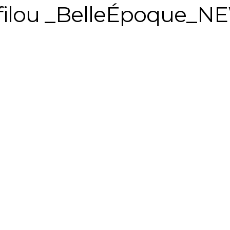
filou _BelleÉpoque_N