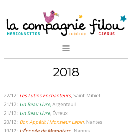
2018
22/12 :
Les Lutins Enchanteurs
, Saint-Mihiel
21/12 :
Un Beau Livre,
Argenteuil
21/12 :
Un Beau Livre
,
Évreux
20/12 :
Bon Appétit ! Monsieur Lapin
, Nantes
19/12 :
L’Épopée de Momotaro
, Nantes