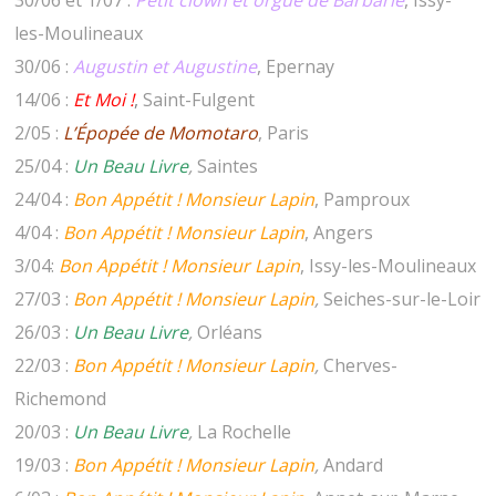
30/06 et 1/07 :
Petit clown et orgue de Barbarie
, Issy-
les-Moulineaux
30/06 :
Augustin et Augustine
, Epernay
14/06 :
Et Moi !
,
Saint-Fulgent
2/05 :
L’Épopée de Momotaro
, Paris
25/04 :
Un Beau Livre
,
Saintes
24/04 :
Bon Appétit ! Monsieur Lapin
, Pamproux
4/04 :
Bon Appétit ! Monsieur Lapin
, Angers
3/04:
Bon Appétit ! Monsieur Lapin
, Issy-les-Moulineaux
27/03 :
Bon Appétit ! Monsieur Lapin
,
Seiches-sur-le-Loir
26/03 :
Un Beau Livre
,
Orléans
22/03 :
Bon Appétit ! Monsieur Lapin
,
Cherves-
Richemond
20/03 :
Un Beau Livre
,
La Rochelle
19/03 :
Bon Appétit ! Monsieur Lapin
,
Andard