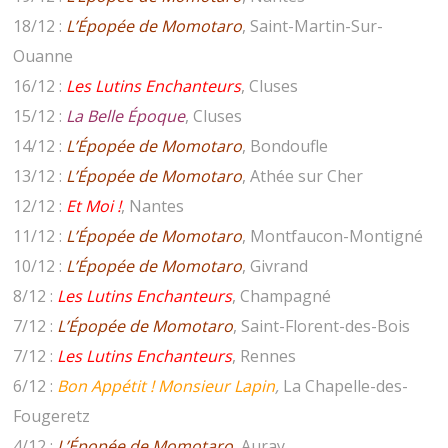
18/12 :
L’Épopée de Momotaro
, Saint-Martin-Sur-
Ouanne
16/12 :
Les Lutins Enchanteurs
, Cluses
15/12 :
La Belle Époque
, Cluses
14/12 :
L’Épopée de Momotaro
, Bondoufle
13/12 :
L’Épopée de Momotaro
, Athée sur Cher
12/12 :
Et Moi !
, Nantes
11/12 :
L’Épopée de Momotaro
, Montfaucon-Montigné
10/12 :
L’Épopée de Momotaro
, Givrand
8/12 :
Les Lutins Enchanteurs
, Champagné
7/12 :
L’Épopée de Momotaro
, Saint-Florent-des-Bois
7/12 :
Les Lutins Enchanteurs
, Rennes
6/12 :
Bon Appétit ! Monsieur Lapin
,
La Chapelle-des-
Fougeretz
4/12 :
L’Épopée de Momotaro
, Auray