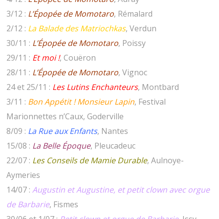
3/12 :
L’Épopée de Momotaro
, Rémalard
2/12 :
La Balade des Matriochkas
, Verdun
30/11 :
L’Épopée de Momotaro
, Poissy
29/11 :
Et moi !
, Couëron
28/11 :
L’Épopée de Momotaro
, Vignoc
24 et 25/11 :
Les Lutins Enchanteurs
, Montbard
3/11 :
Bon Appétit ! Monsieur Lapin
, Festival
Marionnettes n’Caux, Goderville
8/09 :
La Rue aux Enfants
, Nantes
15/08 :
La Belle Époque
, Pleucadeuc
22/07 :
Les Conseils de Mamie Durable
, Aulnoye-
Aymeries
14/07 :
Augustin et Augustine, et petit clown avec orgue
de Barbarie
, Fismes